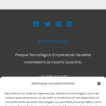
Información
Parque Tecnológico Empresarial Caudete
AYUNTAMIENTO DE CAUDETE (ALBACETE)
+34 865 614 577
Gestionar consentimiento
Legal
Para ofrecer las mejores experiencias, utilizamos tecnologías como las
cookies para almacenar y/o acceder a la información del dispositivo. El
consentimiento de estas tecnologías nos permitirá procesar datos como